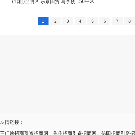
(出租)金明区 东京国贸 写字楼 150平米
1
2
3
4
5
6
7
8
友情链接：
三门峡招商引资招商网
焦作招商引资招商网
信阳招商引资招